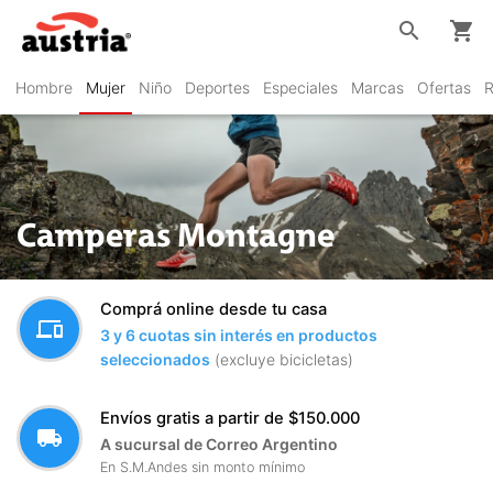
search
shopping_cart
Hombre
Mujer
Niño
Deportes
Especiales
Marcas
Ofertas
R
Camperas Montagne
Comprá online desde tu casa
devices
3 y 6 cuotas sin interés en productos
seleccionados
(excluye bicicletas)
Envíos gratis a partir de $150.000
local_shipping
A sucursal de Correo Argentino
En S.M.Andes sin monto mínimo