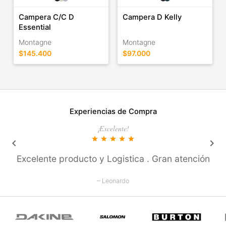
Campera C/C D
Campera D Kelly
Essential
Montagne
Montagne
$145.400
$97.000
Experiencias de Compra
¡Excelente!
star
star
star
star
star
keyboard_arrow_left
keyboard_arrow_right
Excelente producto y Logistica . Gran atención
– Leonardo