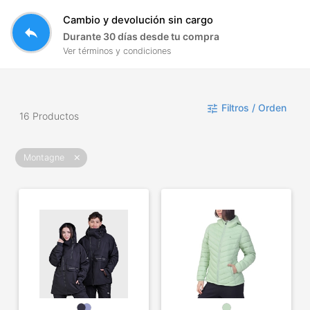
Cambio y devolución sin cargo
reply
Durante 30 días desde tu compra
Ver términos y condiciones
Filtros / Orden
tune
16 Productos
Montagne
close