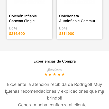
Colchón Inflable
Colchoneta
Caravan Single
Autoinflable Gammut
Doite
Doite
$214.600
$311.900
Experiencias de Compra
¡Excelente!
star
star
star
star
star
Excelente la atención recibida de Rodrigo!! Muy
buenas recomendaciones y explicaciones que me
keyboard_arrow_left
keyboard_arrow_right
brindo!!
Genera mucha confianza al cliente .-