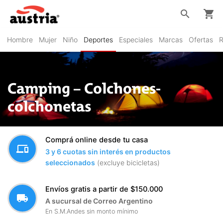
search
shopping_cart
Hombre
Mujer
Niño
Deportes
Especiales
Marcas
Ofertas
R
Camping – Colchones-
colchonetas
Comprá online desde tu casa
devices
3 y 6 cuotas sin interés en productos
seleccionados
(excluye bicicletas)
Envíos gratis a partir de $150.000
local_shipping
A sucursal de Correo Argentino
En S.M.Andes sin monto mínimo