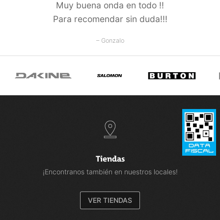
Muy buena onda en todo !!
Para recomendar sin duda!!!
– Gonzalo
Tiendas
¡Encontranos también en nuestros locales!
VER TIENDAS