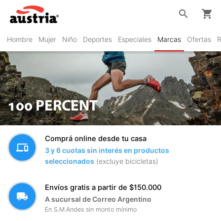
search
shopping_cart
Hombre
Mujer
Niño
Deportes
Especiales
Marcas
Ofertas
R
100 PERCENT
Comprá online desde tu casa
devices
3 y 6 cuotas sin interés en productos
seleccionados
(excluye bicicletas)
Envíos gratis a partir de $150.000
local_shipping
A sucursal de Correo Argentino
En S.M.Andes sin monto mínimo