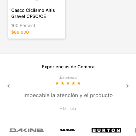
Casco Ciclismo Altis
Gravel CPSC/CE
100 Percent
$89.000
Experiencias de Compra
¡Excelente!
star
star
star
star
star
keyboard_arrow_left
keyboard_arrow_right
Impecable la atención y el producto
– Mariela