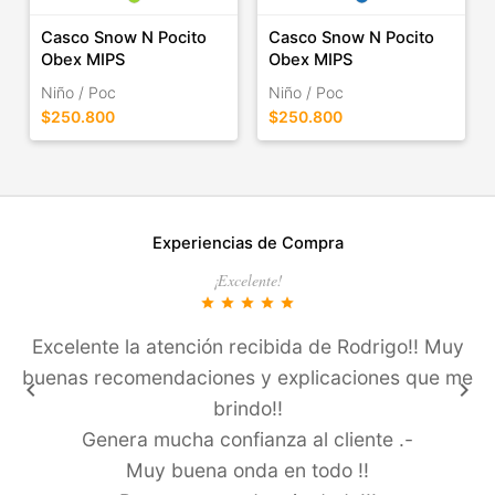
Casco Snow N Pocito
Casco Snow N Pocito
Obex MIPS
Obex MIPS
Niño / Poc
Niño / Poc
$250.800
$250.800
Experiencias de Compra
¡Excelente!
star
star
star
star
star
Excelente la atención recibida de Rodrigo!! Muy
buenas recomendaciones y explicaciones que me
keyboard_arrow_left
keyboard_arrow_right
brindo!!
Genera mucha confianza al cliente .-
Muy buena onda en todo !!