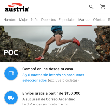
search
shopping_cart
Hombre
Mujer
Niño
Deportes
Especiales
Marcas
Ofertas
R
POC
Comprá online desde tu casa
devices
3 y 6 cuotas sin interés en productos
seleccionados
(excluye bicicletas)
Envíos gratis a partir de $150.000
local_shipping
A sucursal de Correo Argentino
En S.M.Andes sin monto mínimo