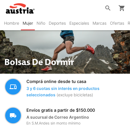
search
shopping_cart
Hombre
Mujer
Niño
Deportes
Especiales
Marcas
Ofertas
R
Bolsas De Dormir
Comprá online desde tu casa
devices
3 y 6 cuotas sin interés en productos
seleccionados
(excluye bicicletas)
Envíos gratis a partir de $150.000
local_shipping
A sucursal de Correo Argentino
En S.M.Andes sin monto mínimo