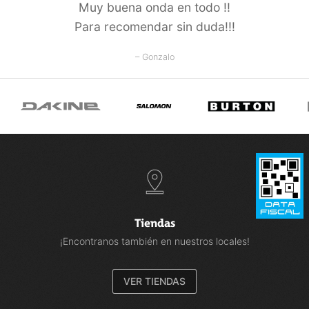
Muy buena onda en todo !!
Para recomendar sin duda!!!
– Gonzalo
Tiendas
¡Encontranos también en nuestros locales!
VER TIENDAS