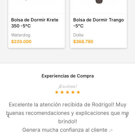
Bolsa de Dormir Krete
Bolsa de Dormir Trango
350 -5ºC
-5°C
Waterdog
Doite
$220.000
$368.790
Experiencias de Compra
¡Excelente!
star
star
star
star
star
Excelente la atención recibida de Rodrigo!! Muy
buenas recomendaciones y explicaciones que me
keyboard_arrow_left
keyboard_arrow_right
brindo!!
Genera mucha confianza al cliente .-