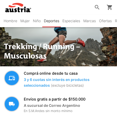
search
shopping_cart
Hombre
Mujer
Niño
Deportes
Especiales
Marcas
Ofertas
R
Trekking / Running –
Musculosas
Comprá online desde tu casa
devices
3 y 6 cuotas sin interés en productos
seleccionados
(excluye bicicletas)
Envíos gratis a partir de $150.000
local_shipping
A sucursal de Correo Argentino
En S.M.Andes sin monto mínimo