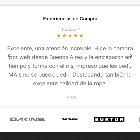
Experiencias de Compra
¡Excelente!
star
star
star
star
star
Excelente, una atención increíble. Hice la compra
keyboard_arrow_left
keyboard_arrow_right
por web desde Buenos Aires y la entregaron en
tiempo y forma con el msj impreso que les pedí­.
MÃ¡s no se puede pedir. Destacando también la
excelente calidad de la ropa.
– Maia