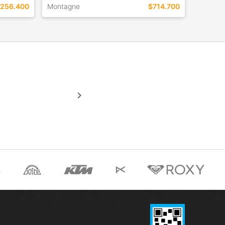
256.400
Montagne
$714.700
TALLES EN ESTE COLOR
COMPRAR
keyboard_arrow_right