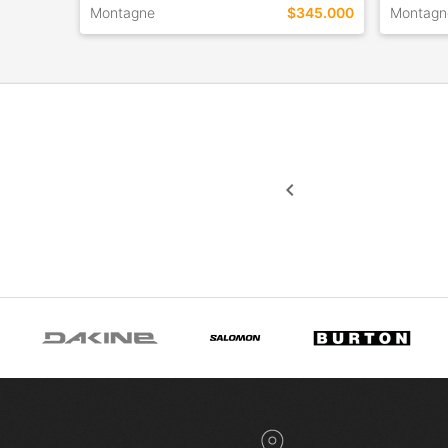
Montagne
$345.000
Montagn
TALLES EN ESTE COLOR
TALLES 
COMPRAR
keyboard_arrow_left