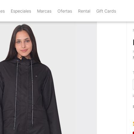
tes
Especiales
Marcas
Ofertas
Rental
Gift Cards