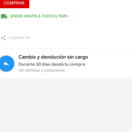
COMPRAR
local_shipping
¡ENVÍO GRATIS A TODO EL PAÍS!
share
COMPARTIR
Cambio y devolución sin cargo
reply
Durante 30 días desde tu compra
Ver términos y condiciones