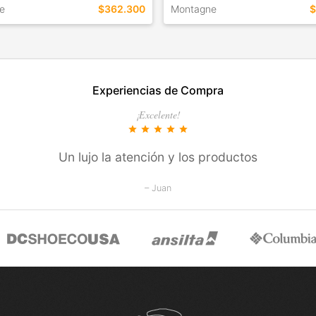
e
$362.300
Montagne
$
EN ESTE COLOR
TALLES EN ESTE COLOR
Experiencias de Compra
COMPRAR
COMPRAR
¡Excelente!
star
star
star
star
star
Un lujo la atención y los productos
– Juan