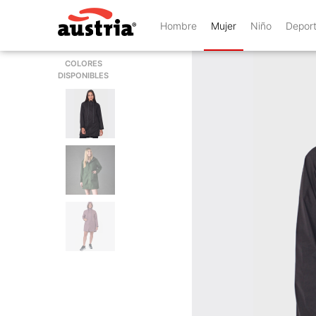
Hombre
Mujer
Niño
Depor
COLORES
DISPONIBLES