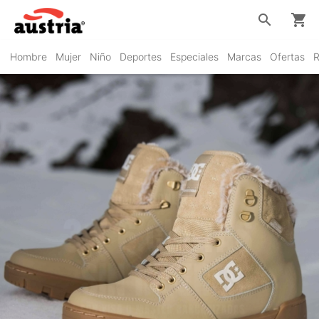
search
shopping_cart
Hombre
Mujer
Niño
Deportes
Especiales
Marcas
Ofertas
R
DC Shoes
VER PRODUCTOS