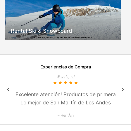
Rental Ski & Snowboard
Experiencias de Compra
¡Excelente!
star
star
star
star
star
keyboard_arrow_left
keyboard_arrow_right
Excelente atención! Productos de primera
Lo mejor de San Martí­n de Los Andes
– HernÃ¡n