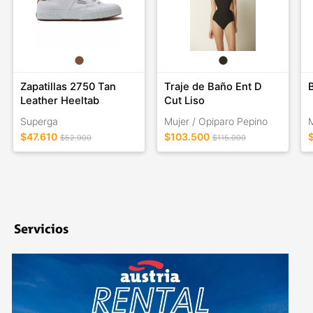
Zapatillas 2750 Tan
Traje de Baño Ent D
Leather Heeltab
Cut Liso
Superga
Mujer / Opiparo Pepino
M
$47.610
$103.500
$52.900
$115.000
Servicios