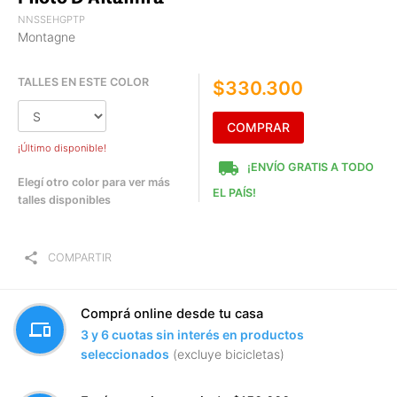
NNSSEHGPTP
Montagne
TALLES EN ESTE COLOR
$330.300
COMPRAR
¡Último disponible!
local_shipping
¡ENVÍO GRATIS A TODO
Elegí otro color para ver más
EL PAÍS!
talles disponibles
share
COMPARTIR
Comprá online desde tu casa
devices
3 y 6 cuotas sin interés en productos
seleccionados
(excluye bicicletas)