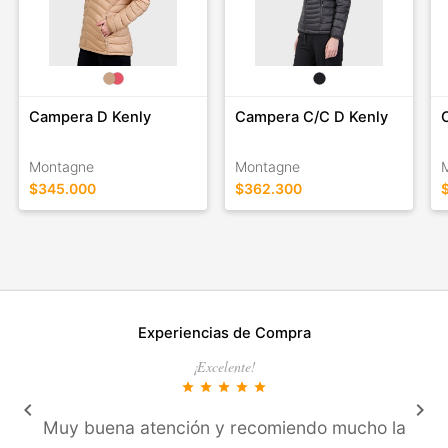
Campera D Kenly
Campera C/C D Kenly
Montagne
Montagne
$345.000
$362.300
Experiencias de Compra
¡Excelente!
star
star
star
star
star
keyboard_arrow_left
keyboard_arrow_right
Muy buena atención y recomiendo mucho la