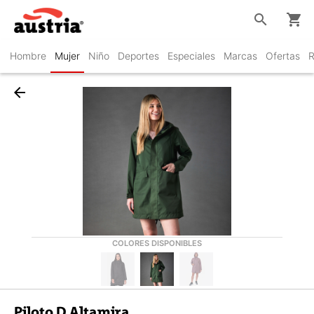
search
shopping_cart
Hombre
Mujer
Niño
Deportes
Especiales
Marcas
Ofertas
R
arrow_back
COLORES DISPONIBLES
Piloto D Altamira