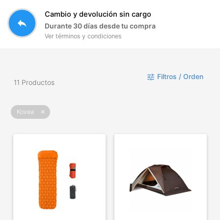
Cambio y devolución sin cargo
reply
Durante 30 días desde tu compra
Ver términos y condiciones
Filtros / Orden
tune
11 Productos
Kovea
close