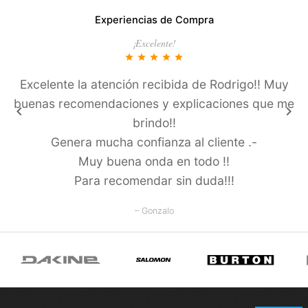
Experiencias de Compra
¡Excelente!
star
star
star
star
star
Excelente la atención recibida de Rodrigo!! Muy
buenas recomendaciones y explicaciones que me
keyboard_arrow_left
keyboard_arrow_right
brindo!!
Genera mucha confianza al cliente .-
Muy buena onda en todo !!
Para recomendar sin duda!!!
– Gonzalo