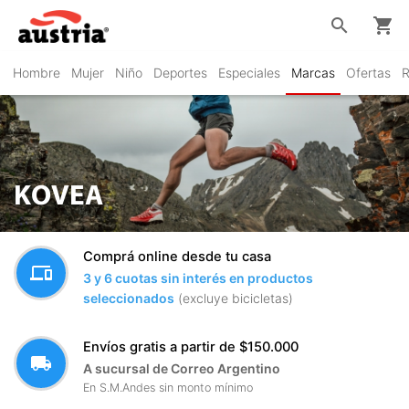
search
shopping_cart
Hombre
Mujer
Niño
Deportes
Especiales
Marcas
Ofertas
R
KOVEA
Comprá online desde tu casa
devices
3 y 6 cuotas sin interés en productos
seleccionados
(excluye bicicletas)
Envíos gratis a partir de $150.000
local_shipping
A sucursal de Correo Argentino
En S.M.Andes sin monto mínimo