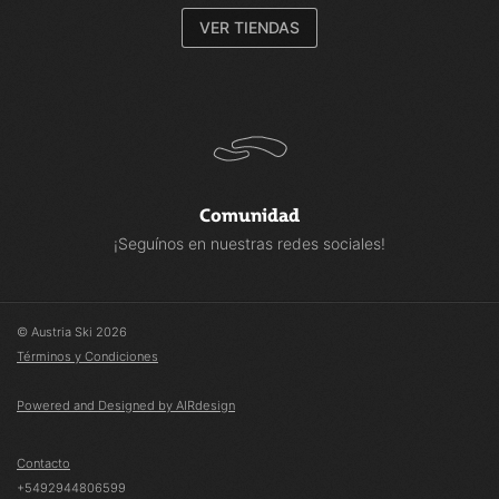
no utilizamos ningún tipo de PFC nocivo para garantizar las
capacidades hidrófugas de nuestro calzado. Nuestros modelos
VER TIENDAS
GORE-TEX impermeables no contienen ningún PFCec.
3D Mesh
3D Mesh abierto que proporciona la máxima transpirabilidad.
Comunidad
¡Seguínos en nuestras redes sociales!
© Austria Ski 2026
Términos y Condiciones
Powered and Designed by AIRdesign
Contacto
+5492944806599