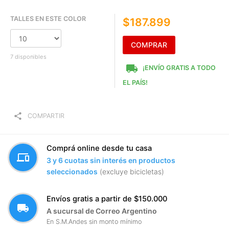
TALLES EN ESTE COLOR
$187.899
COMPRAR
7 disponibles
local_shipping
¡ENVÍO GRATIS A TODO
EL PAÍS!
share
COMPARTIR
Comprá online desde tu casa
devices
3 y 6 cuotas sin interés en productos
seleccionados
(excluye bicicletas)
Envíos gratis a partir de $150.000
local_shipping
A sucursal de Correo Argentino
En S.M.Andes sin monto mínimo