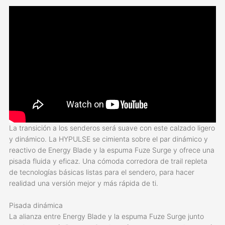
La transición a los senderos será suave con este calzado ligero
y dinámico. La HYPULSE se cimienta sobre el par dinámico y
reactivo de Energy Blade y la espuma Fuze Surge y ofrece una
pisada fluida y eficaz. Una cómoda corredora de trail repleta
de tecnologías básicas listas para el sendero, para hacer
realidad una versión mejor y más rápida de ti.
Pisada dinámica
La alianza entre Energy Blade y la espuma Fuze Surge junto