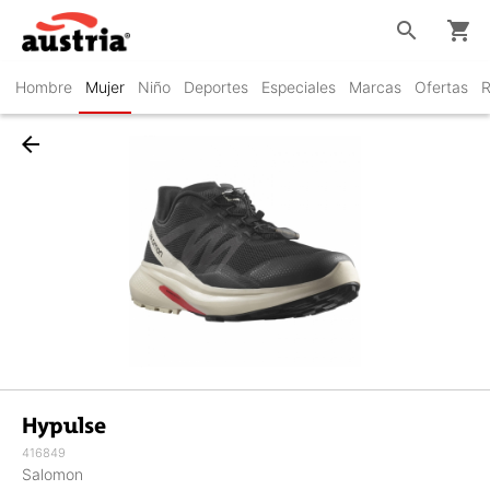
search
shopping_cart
Hombre
Mujer
Niño
Deportes
Especiales
Marcas
Ofertas
R
arrow_back
Hypulse
416849
Salomon