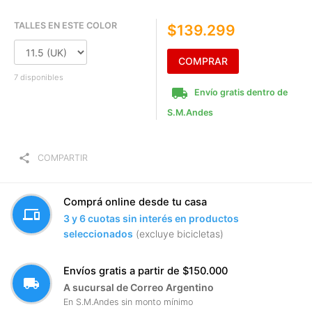
TALLES EN ESTE COLOR
$139.299
COMPRAR
7 disponibles
local_shipping
Envío gratis dentro de
S.M.Andes
share
COMPARTIR
Comprá online desde tu casa
devices
3 y 6 cuotas sin interés en productos
seleccionados
(excluye bicicletas)
Envíos gratis a partir de $150.000
local_shipping
A sucursal de Correo Argentino
En S.M.Andes sin monto mínimo