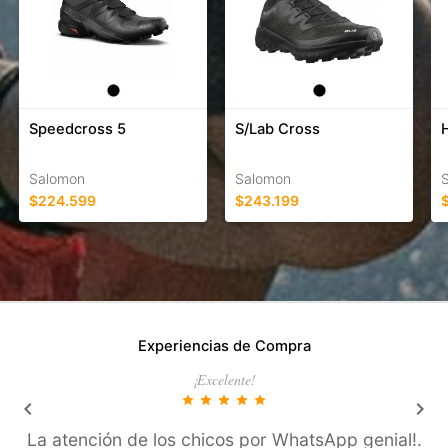
Speedcross 5
S/Lab Cross
Salomon
Salomon
$224.599
$243.199
Experiencias de Compra
¡Excelente!
star
star
star
star
star
keyboard_arrow_left
keyboard_arrow_right
La atención de los chicos por WhatsApp genial!.