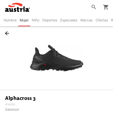
search
shopping_cart
Hombre
Mujer
Niño
Deportes
Especiales
Marcas
Ofertas
R
arrow_back
Alphacross 3
414426
Salomon