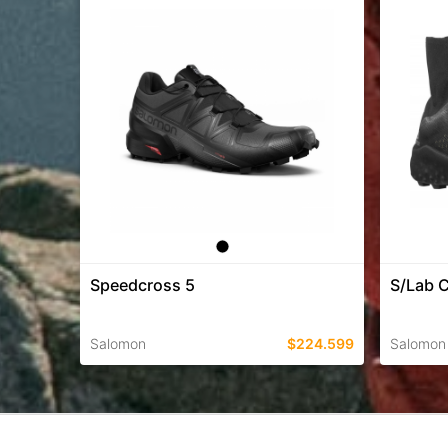
Speedcross 5
S/Lab 
Salomon
$224.599
Salomon
TALLES EN ESTE COLOR
TALLES 