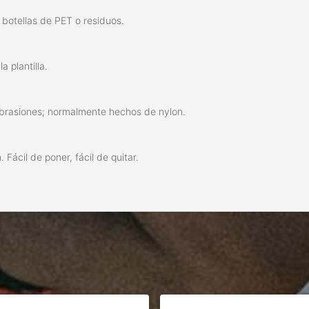
botellas de PET o residuos.
a plantilla.
 abrasiones; normalmente hechos de nylon.
 Fácil de poner, fácil de quitar.