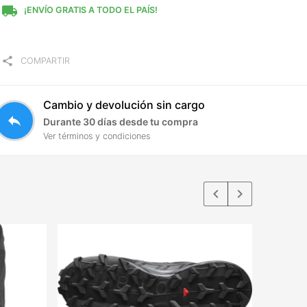
local_shipping
¡ENVÍO GRATIS A TODO EL PAÍS!
share
COMPARTIR
Cambio y devolución sin cargo
reply
Durante 30 días desde tu compra
Ver términos y condiciones
keyboard_arrow_left
keyboard_arrow_right