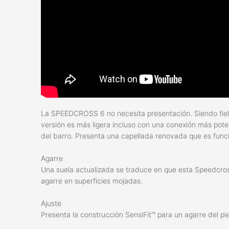
La SPEEDCROSS 6 no necesita presentación. Siendo fiel 
versión es más ligera incluso con una conexión más pote
del barro. Presenta una capellada renovada que es func
Agarre
Una suela actualizada se traduce en que esta Speedcros
agarre en superficies mojadas.
Ajuste
Presenta la construcción SensiFit™ para un agarre del p