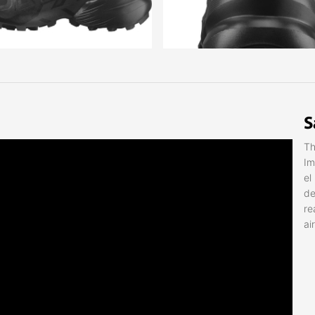
S
Th
Im
el
de
re
ai