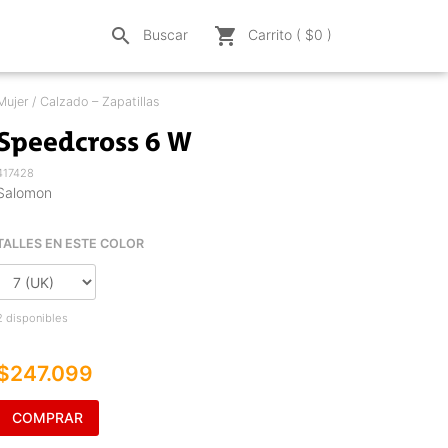
search
shopping_cart
Buscar
Carrito ( $
0
)
Mujer / Calzado – Zapatillas
Speedcross 6 W
417428
Salomon
TALLES EN ESTE COLOR
2 disponibles
$247.099
COMPRAR