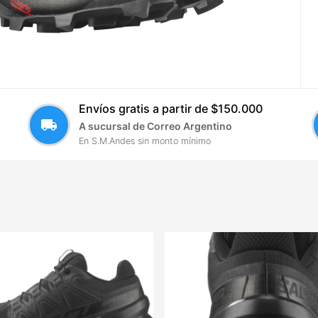
Envíos gratis a partir de $150.000
local_shipping
A sucursal de Correo Argentino
En S.M.Andes sin monto mínimo