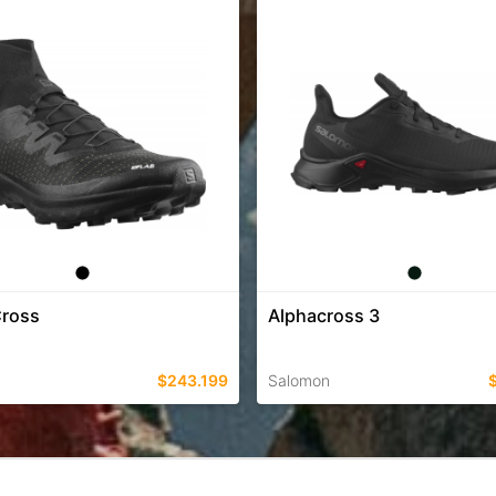
Cross
Alphacross 3
$243.199
Salomon
EN ESTE COLOR
TALLES EN ESTE COLOR