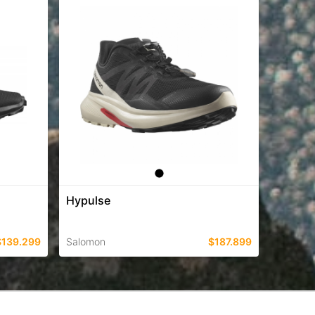
Hypulse
$139.299
Salomon
$187.899
TALLES EN ESTE COLOR