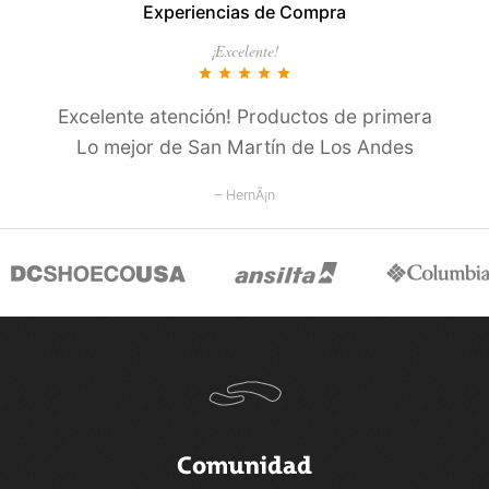
Experiencias de Compra
COMPRAR
COMPRAR
¡Excelente!
star
star
star
star
star
Excelente atención! Productos de primera
Lo mejor de San Martí­n de Los Andes
– HernÃ¡n
Comunidad