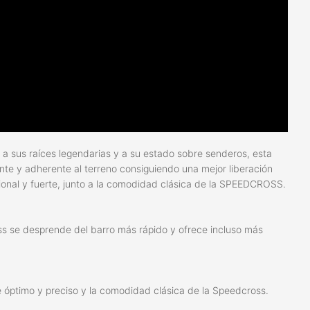
a sus raíces legendarias y a su estado sobre senderos, esta
nte y adherente al terreno consiguiendo una mejor liberación
ional y fuerte, junto a la comodidad clásica de la SPEEDCROSS.
s se desprende del barro más rápido y ofrece incluso más
ie óptimo y preciso y la comodidad clásica de la Speedcross.