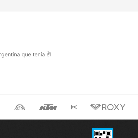
keyboard_arrow_right
gentina que tení­a el