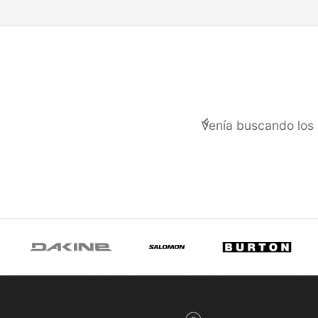
TALLES 
keyboard_arrow_left
Venía buscando los p