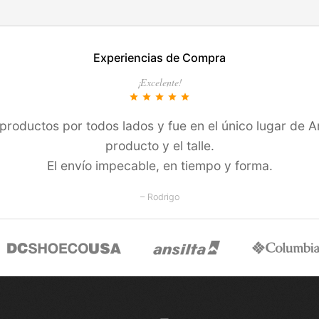
EN ESTE COLOR
TALLES EN ESTE COLOR
Experiencias de Compra
COMPRAR
COMPRAR
¡Excelente!
star
star
star
star
star
roductos por todos lados y fue en el único lugar de Ar
producto y el talle.
El enví­o impecable, en tiempo y forma.
– Rodrigo