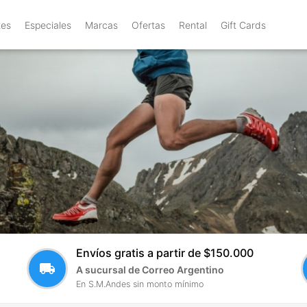
tes
Especiales
Marcas
Ofertas
Rental
Gift Cards
Envíos gratis a partir de $150.000
local_shipping
A sucursal de Correo Argentino
En S.M.Andes sin monto mínimo