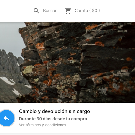
search
shopping_cart
Buscar
Carrito ( $
0
)
Cambio y devolución sin cargo
reply
Durante 30 días desde tu compra
Ver términos y condiciones