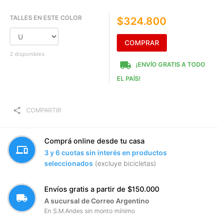
TALLES EN ESTE COLOR
$324.800
COMPRAR
2 disponibles
local_shipping
¡ENVÍO GRATIS A TODO
EL PAÍS!
share
COMPARTIR
Comprá online desde tu casa
devices
3 y 6 cuotas sin interés en productos
seleccionados
(excluye bicicletas)
Envíos gratis a partir de $150.000
local_shipping
A sucursal de Correo Argentino
En S.M.Andes sin monto mínimo