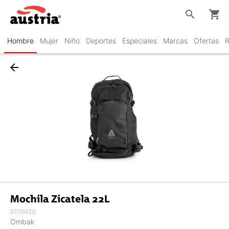
search
shopping_cart
Hombre
Mujer
Niño
Deportes
Especiales
Marcas
Ofertas
R
arrow_back
Mochila Zicatela 22L
07/10020
Ombak