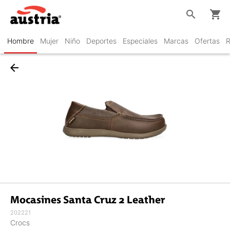
search
shopping_cart
Hombre
Mujer
Niño
Deportes
Especiales
Marcas
Ofertas
R
arrow_back
Mocasines Santa Cruz 2 Leather
202221
Crocs