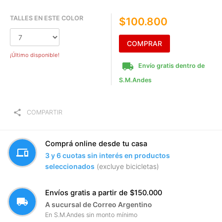
TALLES EN ESTE COLOR
$100.800
COMPRAR
¡Último disponible!
local_shipping
Envío gratis dentro de
S.M.Andes
share
COMPARTIR
Comprá online desde tu casa
devices
3 y 6 cuotas sin interés en productos
seleccionados
(excluye bicicletas)
Envíos gratis a partir de $150.000
local_shipping
A sucursal de Correo Argentino
En S.M.Andes sin monto mínimo