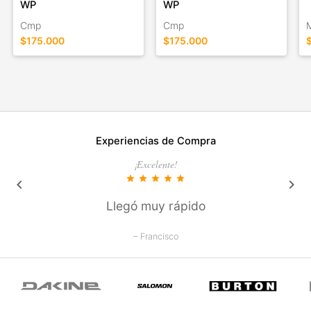
WP
WP
Cmp
Cmp
$175.000
$175.000
Experiencias de Compra
¡Excelente!
star
star
star
star
star
keyboard_arrow_left
keyboard_arrow_right
Llegó muy rápido
– Francisco