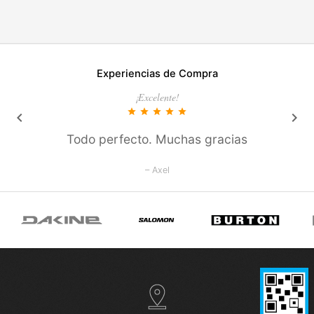
Experiencias de Compra
¡Excelente!
star
star
star
star
star
keyboard_arrow_left
keyboard_arrow_right
Todo perfecto. Muchas gracias
– Axel