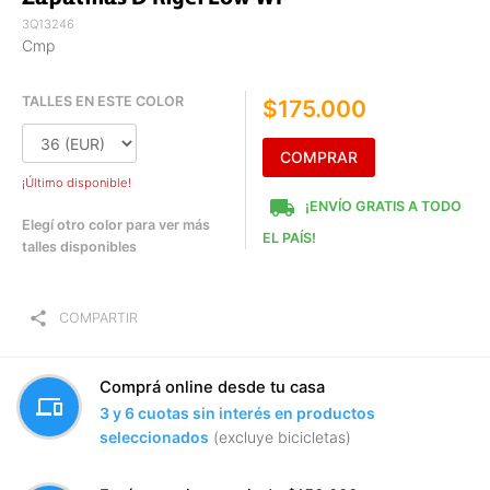
3Q13246
Cmp
TALLES EN ESTE COLOR
$175.000
COMPRAR
¡Último disponible!
local_shipping
¡ENVÍO GRATIS A TODO
Elegí otro color para ver más
EL PAÍS!
talles disponibles
share
COMPARTIR
Comprá online desde tu casa
devices
3 y 6 cuotas sin interés en productos
seleccionados
(excluye bicicletas)