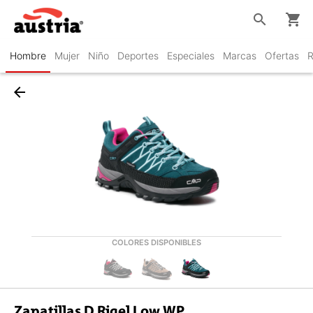
search
shopping_cart
Hombre
Mujer
Niño
Deportes
Especiales
Marcas
Ofertas
R
arrow_back
COLORES DISPONIBLES
Zapatillas D Rigel Low WP