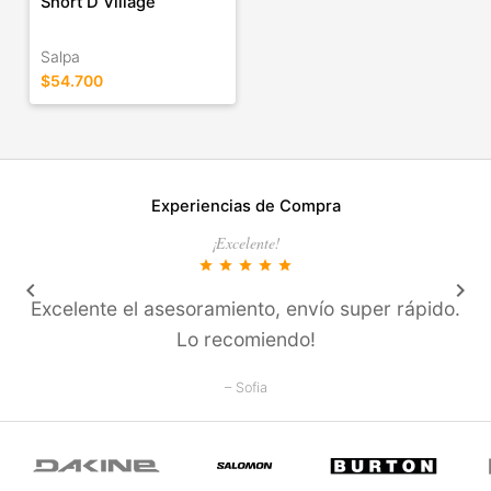
Short D Village
Salpa
$54.700
Experiencias de Compra
¡Excelente!
star
star
star
star
star
keyboard_arrow_left
keyboard_arrow_right
Excelente el asesoramiento, enví­o super rápido.
Lo recomiendo!
– Sofia