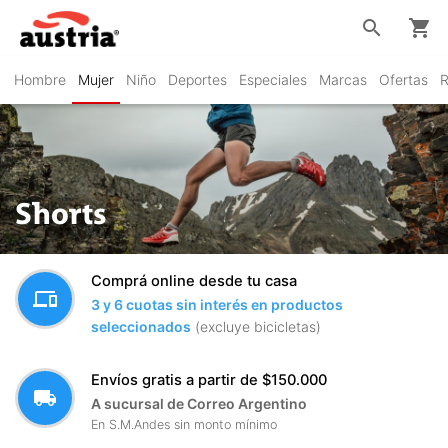
search
shopping_cart
Hombre
Mujer
Niño
Deportes
Especiales
Marcas
Ofertas
R
Shorts
Comprá online desde tu casa
devices
3 y 6 cuotas sin interés en productos
seleccionados
(excluye bicicletas)
Envíos gratis a partir de $150.000
local_shipping
A sucursal de Correo Argentino
En S.M.Andes sin monto mínimo