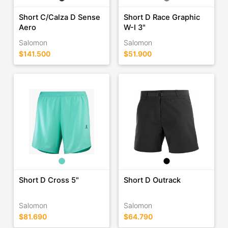
Short C/Calza D Sense
Short D Race Graphic
Aero
W-I 3"
Salomon
Salomon
$141.500
$51.900
Short D Cross 5"
Short D Outrack
Salomon
Salomon
$81.690
$64.790