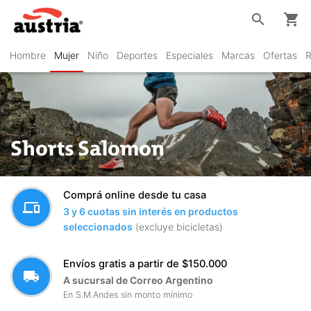
search
shopping_cart
Hombre
Mujer
Niño
Deportes
Especiales
Marcas
Ofertas
R
Shorts Salomon
Comprá online desde tu casa
devices
3 y 6 cuotas sin interés en productos
seleccionados
(excluye bicicletas)
Envíos gratis a partir de $150.000
local_shipping
A sucursal de Correo Argentino
En S.M.Andes sin monto mínimo