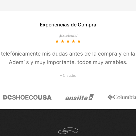
EN ESTE COLOR
TALLES EN ESTE COLOR
Experiencias de Compra
COMPRAR
COMPRAR
¡Excelente!
star
star
star
star
star
í­ telefónicamente mis dudas antes de la compra y en la
Adem´s y muy importante, todos muy amables.
– Claudio