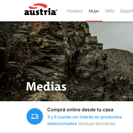
Hombre
Mujer
Niño
Depor
Medias
Comprá online desde tu casa
devices
3 y 6 cuotas sin interés en productos
seleccionados
(excluye bicicletas)