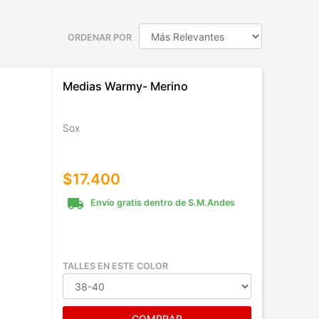
ORDENAR POR
Medias Warmy- Merino
Sox
$17.400
local_shipping
Envío gratis dentro de S.M.Andes
TALLES EN ESTE COLOR
COMPRAR