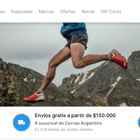
tes
Especiales
Marcas
Ofertas
Rental
Gift Cards
Envíos gratis a partir de $150.000
local_shipping
A sucursal de Correo Argentino
En S.M.Andes sin monto mínimo