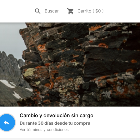
search
shopping_cart
Buscar
Carrito ( $
0
)
Cambio y devolución sin cargo
reply
Durante 30 días desde tu compra
Ver términos y condiciones