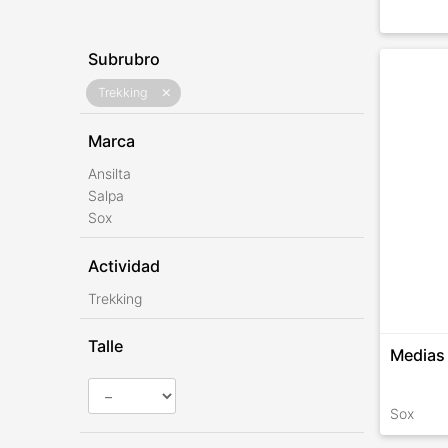
Subrubro
Trekking
close
Marca
Ansilta
Salpa
Sox
Actividad
Trekking
Talle
Medias
Sox