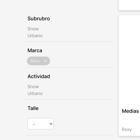
Subrubro
Snow
Urbano
Marca
Roxy
close
Actividad
Snow
Urbano
Talle
Medias
Roxy