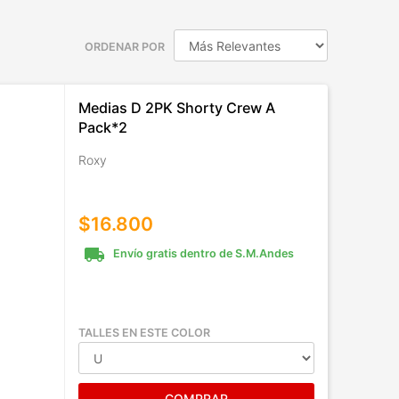
ORDENAR POR
Medias D 2PK Shorty Crew A
Pack*2
Roxy
$16.800
local_shipping
Envío gratis dentro de S.M.Andes
TALLES EN ESTE COLOR
COMPRAR