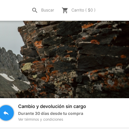
search
shopping_cart
Buscar
Carrito ( $
0
)
Cambio y devolución sin cargo
reply
Durante 30 días desde tu compra
Ver términos y condiciones