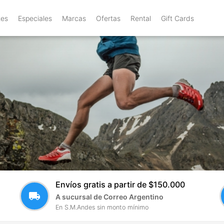
tes
Especiales
Marcas
Ofertas
Rental
Gift Cards
Envíos gratis a partir de $150.000
local_shipping
A sucursal de Correo Argentino
En S.M.Andes sin monto mínimo