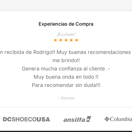
EN ESTE COLOR
TALLES EN ESTE COLOR
Experiencias de Compra
COMPRAR
COMPRAR
¡Excelente!
star
star
star
star
star
ión recibida de Rodrigo!! Muy buenas recomendaciones 
me brindo!!
Genera mucha confianza al cliente .-
Muy buena onda en todo !!
Para recomendar sin duda!!!
– Gonzalo