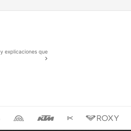
y explicaciones que
keyboard_arrow_right