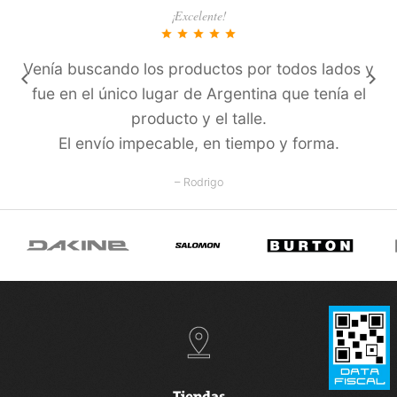
¡Excelente!
star
star
star
star
star
Venía buscando los productos por todos lados y
keyboard_arrow_left
keyboard_arrow_right
fue en el único lugar de Argentina que tení­a el
producto y el talle.
El enví­o impecable, en tiempo y forma.
– Rodrigo
Tiendas