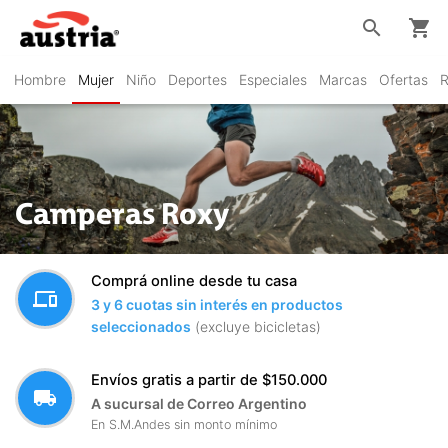
search
shopping_cart
Hombre
Mujer
Niño
Deportes
Especiales
Marcas
Ofertas
R
Camperas Roxy
Comprá online desde tu casa
devices
3 y 6 cuotas sin interés en productos
seleccionados
(excluye bicicletas)
Envíos gratis a partir de $150.000
local_shipping
A sucursal de Correo Argentino
En S.M.Andes sin monto mínimo