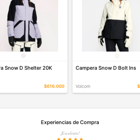
a Snow D Shelter 20K
Campera Snow D Bolt Ins
$616.000
Volcom
$
EN ESTE COLOR
TALLES EN ESTE COLOR
Experiencias de Compra
COMPRAR
COMPRAR
¡Excelente!
star
star
star
star
star