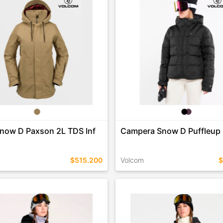
COMPRAR
COMPRAR
Snow D Paxson 2L TDS Inf
Campera Snow D Puffleup
$515.200
Volcom
$
EN ESTE COLOR
TALLES EN ESTE COLOR
COMPRAR
COMPRAR