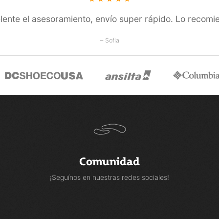
lente el asesoramiento, enví­o super rápido. Lo recomi
– Sofia
Comunidad
¡Seguínos en nuestras redes sociales!