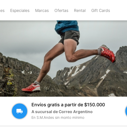
tes
Especiales
Marcas
Ofertas
Rental
Gift Cards
Envíos gratis a partir de $150.000
local_shipping
A sucursal de Correo Argentino
En S.M.Andes sin monto mínimo