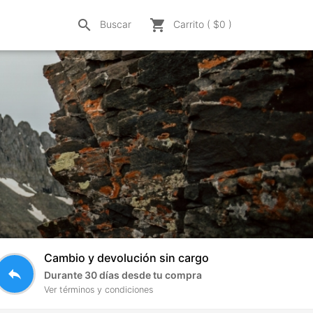
search
shopping_cart
Buscar
Carrito ( $
0
)
Cambio y devolución sin cargo
reply
Durante 30 días desde tu compra
Ver términos y condiciones