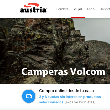
Hombre
Mujer
Niño
Depor
Camperas Volcom
Comprá online desde tu casa
devices
3 y 6 cuotas sin interés en productos
seleccionados
(excluye bicicletas)