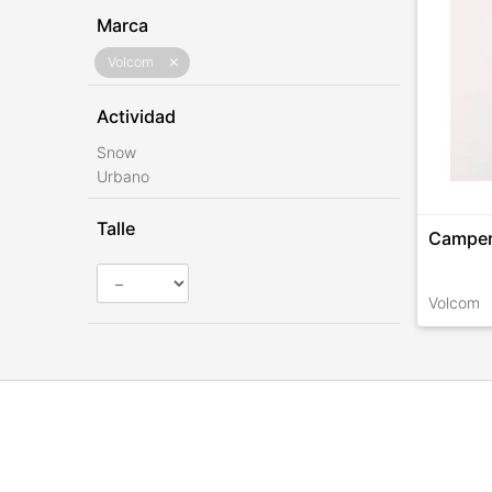
Marca
Volcom
close
Actividad
Snow
Urbano
Talle
Camper
Volcom
TALLES 