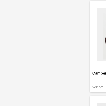
TALLES 
Camper
Volcom
TALLES 