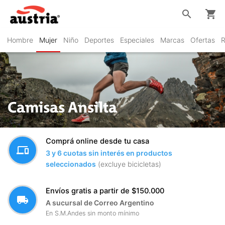
search
shopping_cart
Hombre
Mujer
Niño
Deportes
Especiales
Marcas
Ofertas
R
Camisas Ansilta
Comprá online desde tu casa
devices
3 y 6 cuotas sin interés en productos
seleccionados
(excluye bicicletas)
Envíos gratis a partir de $150.000
local_shipping
A sucursal de Correo Argentino
En S.M.Andes sin monto mínimo