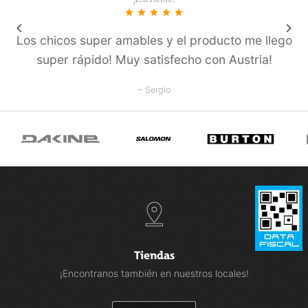
star
star
star
star
star
keyboard_arrow_left
keyboard_arrow_right
Los chicos super amables y el producto me llego
super rápido! Muy satisfecho con Austria!
– Sergio
Tiendas
¡Encontranos también en nuestros locales!