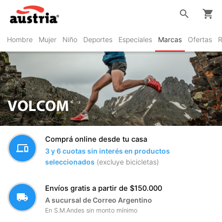
search
shopping_cart
Hombre
Mujer
Niño
Deportes
Especiales
Marcas
Ofertas
R
VOLCOM
Comprá online desde tu casa
devices
3 y 6 cuotas sin interés en productos
seleccionados
(excluye bicicletas)
Envíos gratis a partir de $150.000
local_shipping
A sucursal de Correo Argentino
En S.M.Andes sin monto mínimo