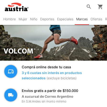
search
shopping_cart
Hombre
Mujer
Niño
Deportes
Especiales
Marcas
Ofertas
R
VOLCOM
Comprá online desde tu casa
devices
3 y 6 cuotas sin interés en productos
seleccionados
(excluye bicicletas)
Envíos gratis a partir de $150.000
local_shipping
A sucursal de Correo Argentino
En S.M.Andes sin monto mínimo