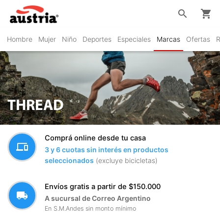
search
shopping_cart
Hombre
Mujer
Niño
Deportes
Especiales
Marcas
Ofertas
R
THREAD
Comprá online desde tu casa
devices
3 y 6 cuotas sin interés en productos
seleccionados
(excluye bicicletas)
Envíos gratis a partir de $150.000
local_shipping
A sucursal de Correo Argentino
En S.M.Andes sin monto mínimo