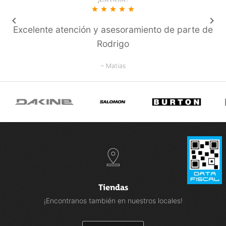
star
star
star
star
star
keyboard_arrow_left
keyboard_arrow_right
Excelente atención y asesoramiento de parte de
Rodrigo
– Matias
Tiendas
¡Encontranos también en nuestros locales!