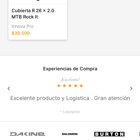
Cubierta R 26 x 2.0
MTB Rock It
Innova Pro
$39.500
Experiencias de Compra
¡Excelente!
star
star
star
star
star
keyboard_arrow_left
keyboard_arrow_right
Excelente producto y Logistica . Gran atención
– Leonardo