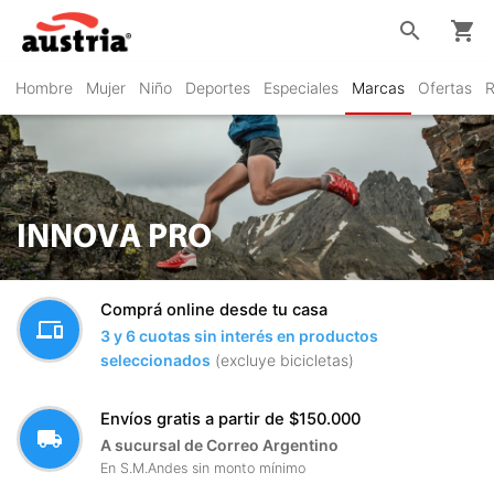
search
shopping_cart
Hombre
Mujer
Niño
Deportes
Especiales
Marcas
Ofertas
R
INNOVA PRO
Comprá online desde tu casa
devices
3 y 6 cuotas sin interés en productos
seleccionados
(excluye bicicletas)
Envíos gratis a partir de $150.000
local_shipping
A sucursal de Correo Argentino
En S.M.Andes sin monto mínimo