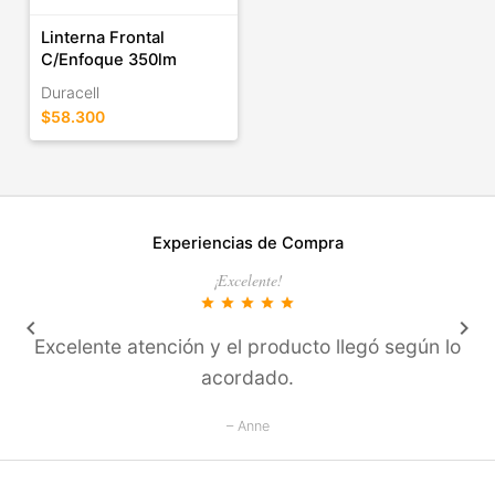
Linterna Frontal
C/Enfoque 350lm
Duracell
$58.300
Experiencias de Compra
¡Excelente!
star
star
star
star
star
keyboard_arrow_left
keyboard_arrow_right
Excelente atención y el producto llegó según lo
acordado.
– Anne