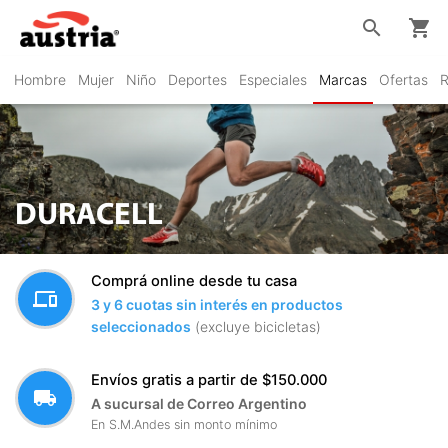
search
shopping_cart
Hombre
Mujer
Niño
Deportes
Especiales
Marcas
Ofertas
R
DURACELL
Comprá online desde tu casa
devices
3 y 6 cuotas sin interés en productos
seleccionados
(excluye bicicletas)
Envíos gratis a partir de $150.000
local_shipping
A sucursal de Correo Argentino
En S.M.Andes sin monto mínimo