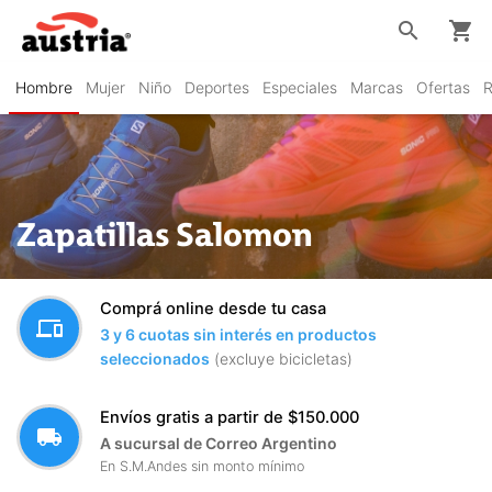
search
shopping_cart
Hombre
Mujer
Niño
Deportes
Especiales
Marcas
Ofertas
R
Zapatillas Salomon
Comprá online desde tu casa
devices
3 y 6 cuotas sin interés en productos
seleccionados
(excluye bicicletas)
Envíos gratis a partir de $150.000
local_shipping
A sucursal de Correo Argentino
En S.M.Andes sin monto mínimo