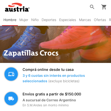
search
shopping_cart
Hombre
Mujer
Niño
Deportes
Especiales
Marcas
Ofertas
R
Zapatillas Crocs
Comprá online desde tu casa
devices
3 y 6 cuotas sin interés en productos
seleccionados
(excluye bicicletas)
Envíos gratis a partir de $150.000
local_shipping
A sucursal de Correo Argentino
En S.M.Andes sin monto mínimo