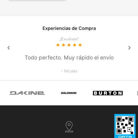
Experiencias de Compra
¡Excelente!
star
star
star
star
star
keyboard_arrow_left
keyboard_arrow_right
Todo perfecto. Muy rápido el envío
– Nicolas