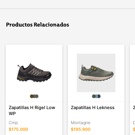
DC Shoes es una marca líder en calzado e indumentaria para
deportes extremos, skate, snowboard, deportes urbanos y
freestyle. La compañí­a fue fundada por Ken Block y Damon
Productos Relacionados
Way en 1993.
Zapatillas H Rigel Low
Zapatillas H Lekness
WP
Cmp
Montagne
$175.000
$195.900