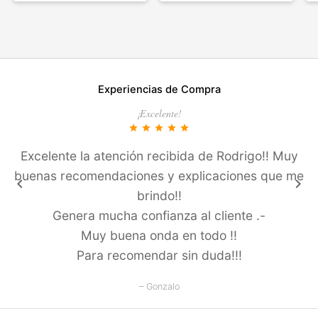
Experiencias de Compra
¡Excelente!
star
star
star
star
star
Excelente la atención recibida de Rodrigo!! Muy
buenas recomendaciones y explicaciones que me
keyboard_arrow_left
keyboard_arrow_right
brindo!!
Genera mucha confianza al cliente .-
Muy buena onda en todo !!
Para recomendar sin duda!!!
– Gonzalo