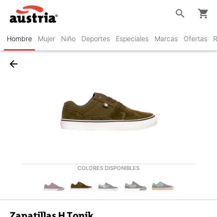
search
shopping_cart
Hombre
Mujer
Niño
Deportes
Especiales
Marcas
Ofertas
R
arrow_back
COLORES DISPONIBLES
Zapatillas H Tonik