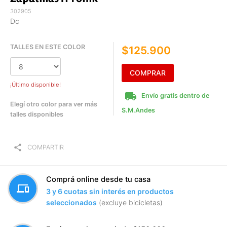
302905
Dc
TALLES EN ESTE COLOR
$125.900
COMPRAR
¡Último disponible!
local_shipping
Envío gratis dentro de
Elegí otro color para ver más
S.M.Andes
talles disponibles
share
COMPARTIR
Comprá online desde tu casa
devices
3 y 6 cuotas sin interés en productos
seleccionados
(excluye bicicletas)