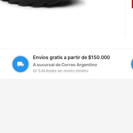
Envíos gratis a partir de $150.000
local_shipping
A sucursal de Correo Argentino
En S.M.Andes sin monto mínimo