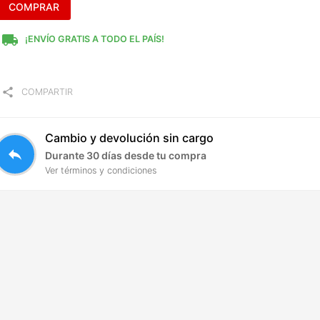
COMPRAR
local_shipping
¡ENVÍO GRATIS A TODO EL PAÍS!
share
COMPARTIR
Cambio y devolución sin cargo
reply
Durante 30 días desde tu compra
Ver términos y condiciones