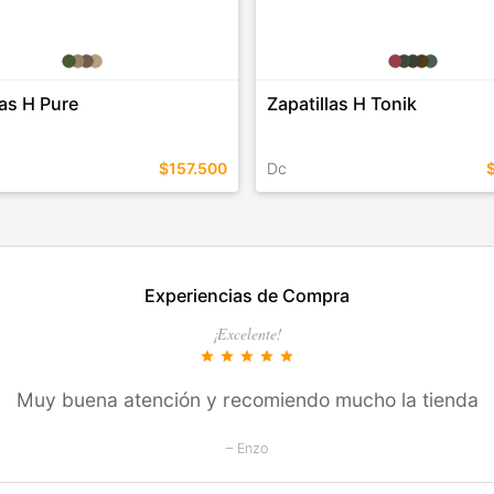
las H Pure
Zapatillas H Tonik
$157.500
Dc
EN ESTE COLOR
TALLES EN ESTE COLOR
Experiencias de Compra
COMPRAR
COMPRAR
¡Excelente!
star
star
star
star
star
Muy buena atención y recomiendo mucho la tienda
– Enzo