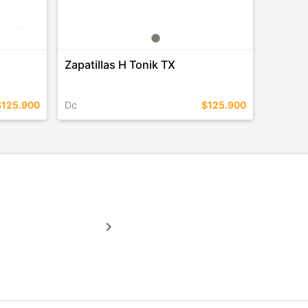
Zapatillas H Tonik TX
$125.900
Dc
$125.900
TALLES EN ESTE COLOR
COMPRAR
keyboard_arrow_right