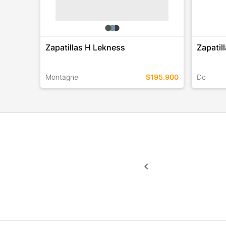
Zapatillas H Lekness
Zapatil
Montagne
$195.900
Dc
TALLES EN ESTE COLOR
TALLES 
COMPRAR
keyboard_arrow_left