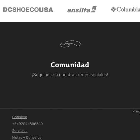
Comunidad
¡Seguínos en nuestras redes sociales!
Preg
Contacto
+5492944806599
Servicios
Notas y Consejos