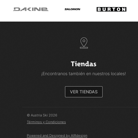
Tiendas
¡Encontranos también en nuestros locales!
VER TIENDAS
© Austria Ski 2026
Términos y Condiciones
Powered and Designed by AIRdesign