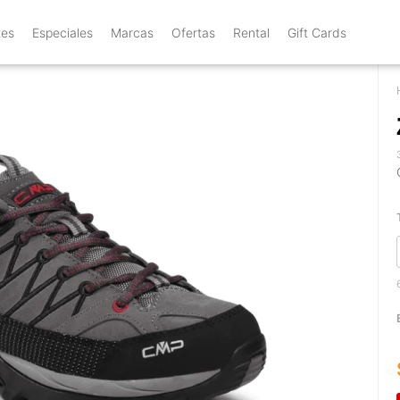
tes
Especiales
Marcas
Ofertas
Rental
Gift Cards