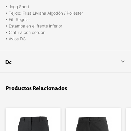
• Jogg Short
• Tejido: Frisa Liviana Algodón / Poliéster
• Fit: Regular
• Estampa en el frente inferior
• Cintura con cordón
• Avios DC
Dc
DC Shoes es una marca líder en calzado e indumentaria para
deportes extremos, skate, snowboard, deportes urbanos y
freestyle. La compañí­a fue fundada por Ken Block y Damon
Productos Relacionados
Way en 1993.