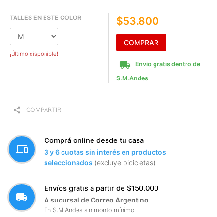
TALLES EN ESTE COLOR
$53.800
COMPRAR
¡Último disponible!
local_shipping
Envío gratis dentro de
S.M.Andes
share
COMPARTIR
Comprá online desde tu casa
devices
3 y 6 cuotas sin interés en productos
seleccionados
(excluye bicicletas)
Envíos gratis a partir de $150.000
local_shipping
A sucursal de Correo Argentino
En S.M.Andes sin monto mínimo