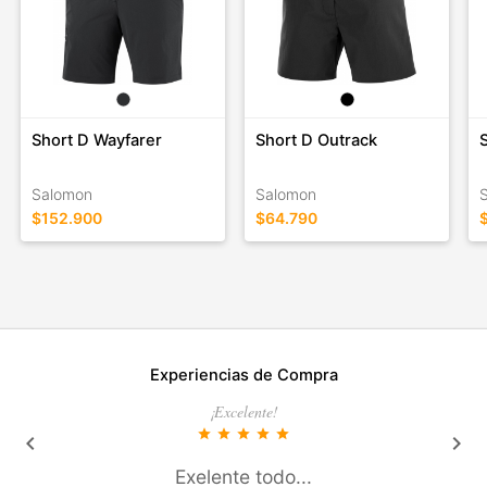
Short D Wayfarer
Short D Outrack
Salomon
Salomon
$152.900
$64.790
Experiencias de Compra
¡Excelente!
star
star
star
star
star
keyboard_arrow_left
keyboard_arrow_right
Exelente todo...