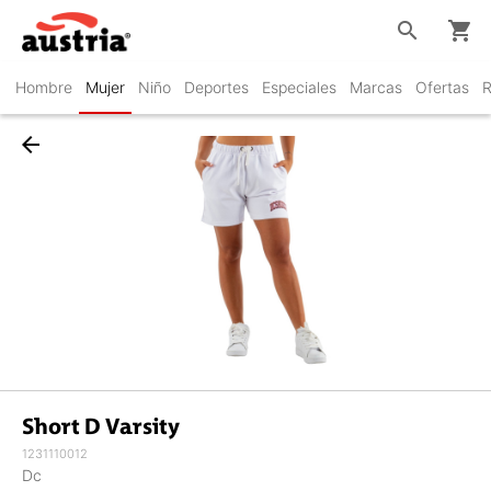
search
shopping_cart
Hombre
Mujer
Niño
Deportes
Especiales
Marcas
Ofertas
R
arrow_back
Short D Varsity
1231110012
Dc