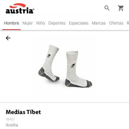
search
shopping_cart
Hombre
Mujer
Niño
Deportes
Especiales
Marcas
Ofertas
R
arrow_back
Medias Tibet
18401
Ansilta