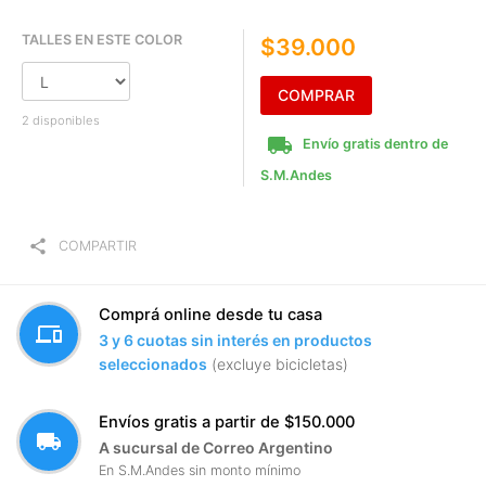
TALLES EN ESTE COLOR
$39.000
COMPRAR
2 disponibles
local_shipping
Envío gratis dentro de
S.M.Andes
share
COMPARTIR
Comprá online desde tu casa
devices
3 y 6 cuotas sin interés en productos
seleccionados
(excluye bicicletas)
Envíos gratis a partir de $150.000
local_shipping
A sucursal de Correo Argentino
En S.M.Andes sin monto mínimo