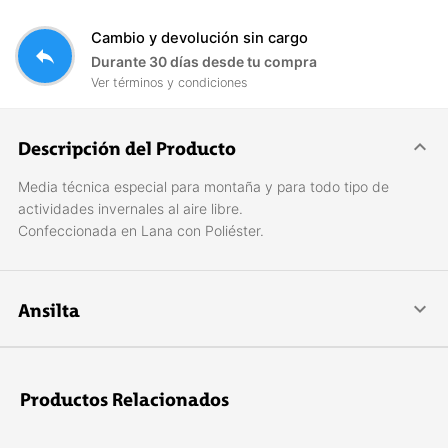
Cambio y devolución sin cargo
reply
Durante 30 días desde tu compra
Ver términos y condiciones
Descripción del Producto
Media técnica especial para montaña y para todo tipo de
actividades invernales al aire libre.
Confeccionada en Lana con Poliéster.
Ansilta
Comenzamos en 1980 en San Juan, Argentina, con el único
objetivo de proveer al montañista de elementos para la
actividad, confeccionando indumentaria técnica de montaña,
Productos Relacionados
y con el convencimiento que la constancia, el esfuerzo y el
compromiso con el producto, nos darán resultados que