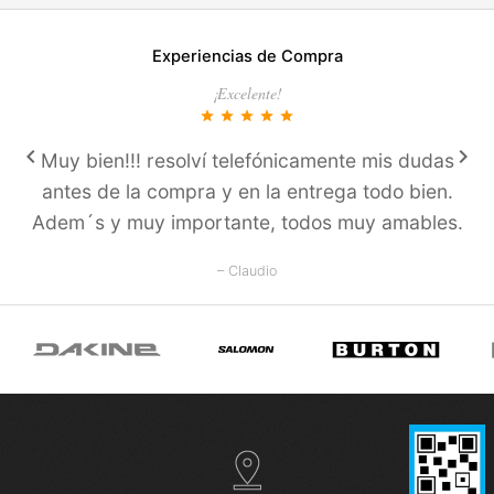
Experiencias de Compra
¡Excelente!
star
star
star
star
star
keyboard_arrow_left
keyboard_arrow_right
Muy bien!!! resolví­ telefónicamente mis dudas
antes de la compra y en la entrega todo bien.
Adem´s y muy importante, todos muy amables.
– Claudio