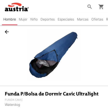
search
shopping_cart
Hombre
Mujer
Niño
Deportes
Especiales
Marcas
Ofertas
R
arrow_back
Funda P/Bolsa de Dormir Cavic Ultralight
FUNDA CAVIC
Waterdog