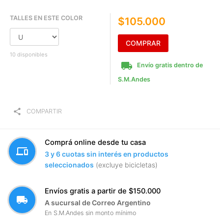
TALLES EN ESTE COLOR
$105.000
COMPRAR
10 disponibles
local_shipping
Envío gratis dentro de
S.M.Andes
share
COMPARTIR
Comprá online desde tu casa
devices
3 y 6 cuotas sin interés en productos
seleccionados
(excluye bicicletas)
Envíos gratis a partir de $150.000
local_shipping
A sucursal de Correo Argentino
En S.M.Andes sin monto mínimo