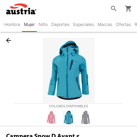
search
shopping_cart
Hombre
Mujer
Niño
Deportes
Especiales
Marcas
Ofertas
R
arrow_back
COLORES DISPONIBLES
Campera Snow D Avant 5