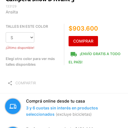
133129
Ansilta
TALLES EN ESTE COLOR
$903.600
COMPRAR
¡Último disponible!
local_shipping
¡ENVÍO GRATIS A TODO
Elegí otro color para ver más
EL PAÍS!
talles disponibles
share
COMPARTIR
Comprá online desde tu casa
devices
3 y 6 cuotas sin interés en productos
seleccionados
(excluye bicicletas)