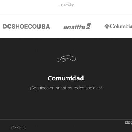
– HernÃ¡n
Comunidad
¡Seguínos en nuestras redes sociales!
Preg
Contacto