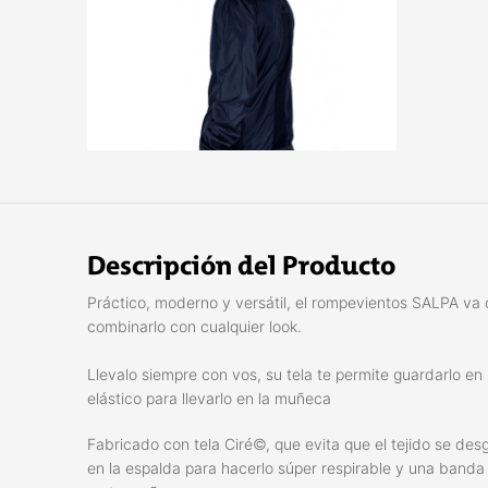
Descripción del Producto
Práctico, moderno y versátil, el rompevientos SALPA va c
combinarlo con cualquier look.
Llevalo siempre con vos, su tela te permite guardarlo en 
elástico para llevarlo en la muñeca
Fabricado con tela Ciré©, que evita que el tejido se desg
en la espalda para hacerlo súper respirable y una banda