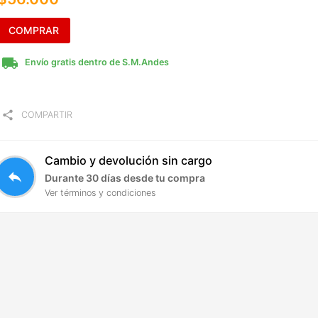
COMPRAR
local_shipping
Envío gratis dentro de S.M.Andes
share
COMPARTIR
Cambio y devolución sin cargo
reply
Durante 30 días desde tu compra
Ver términos y condiciones