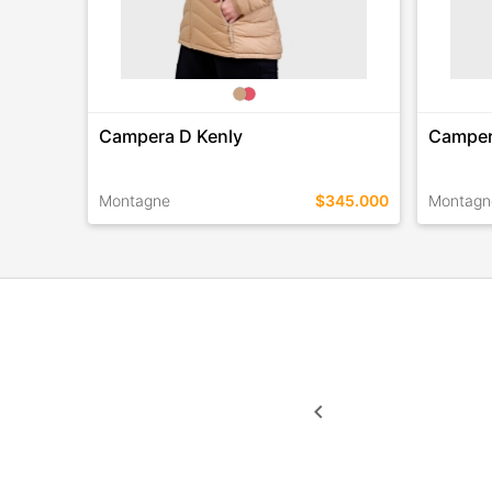
Campera D Kenly
Camper
Montagne
$345.000
Montagn
TALLES EN ESTE COLOR
TALLES 
COMPRAR
keyboard_arrow_left