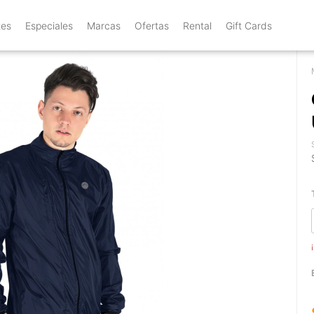
tes
Especiales
Marcas
Ofertas
Rental
Gift Cards