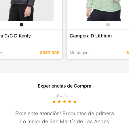
a C/C D Kenly
Campera D Lithium
e
$362.300
Montagne
$
EN ESTE COLOR
TALLES EN ESTE COLOR
Experiencias de Compra
COMPRAR
COMPRAR
¡Excelente!
star
star
star
star
star
Excelente atención! Productos de primera
Lo mejor de San Martí­n de Los Andes