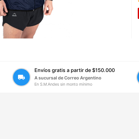
Envíos gratis a partir de $150.000
local_shipping
A sucursal de Correo Argentino
En S.M.Andes sin monto mínimo