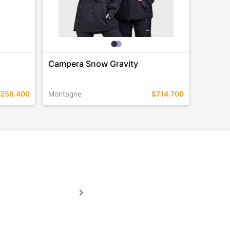
Campera Snow Gravity
256.400
Montagne
$714.700
TALLES EN ESTE COLOR
COMPRAR
keyboard_arrow_right