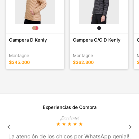
y ambientes extremos.
Campera D Kenly
Campera C/C D Kenly
Montagne
Montagne
$345.000
$362.300
Experiencias de Compra
¡Excelente!
star
star
star
star
star
keyboard_arrow_left
keyboard_arrow_right
La atención de los chicos por WhatsApp genial!.