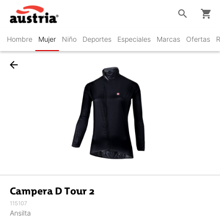
search
shopping_cart
Hombre
Mujer
Niño
Deportes
Especiales
Marcas
Ofertas
R
arrow_back
Campera D Tour 2
115107
Ansilta