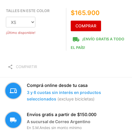
TALLES EN ESTE COLOR
$165.900
COMPRAR
¡Último disponible!
local_shipping
¡ENVÍO GRATIS A TODO
EL PAÍS!
share
COMPARTIR
Comprá online desde tu casa
devices
3 y 6 cuotas sin interés en productos
seleccionados
(excluye bicicletas)
Envíos gratis a partir de $150.000
local_shipping
A sucursal de Correo Argentino
En S.M.Andes sin monto mínimo