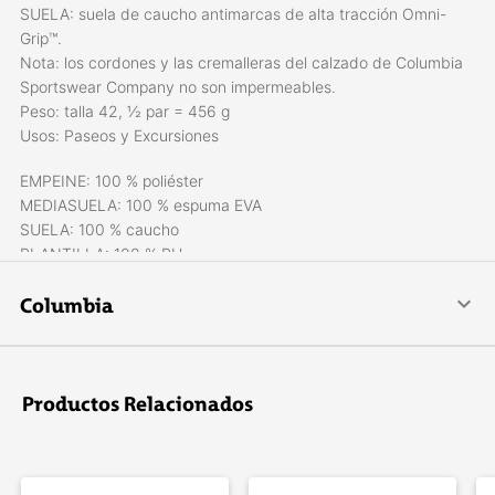
SUELA: suela de caucho antimarcas de alta tracción Omni-
Grip™.
Nota: los cordones y las cremalleras del calzado de Columbia
Sportswear Company no son impermeables.
Peso: talla 42, ½ par = 456 g
Usos: Paseos y Excursiones
EMPEINE: 100 % poliéster
MEDIASUELA: 100 % espuma EVA
SUELA: 100 % caucho
PLANTILLA: 100 % PU
FORRO: 100 % poliéster
Columbia
La pasión nos lleva a hacer los mejores productos para el
mundo del outdoor y su gente, compartiendo entre todos el
mismo espíritu de aventura.
Productos Relacionados
Creemos que es esta pasión la que nos define como
verdaderos pioneros. No es el lugar geográfico del planeta en
el que cada uno se mueve, sino el entusiasmo con el que