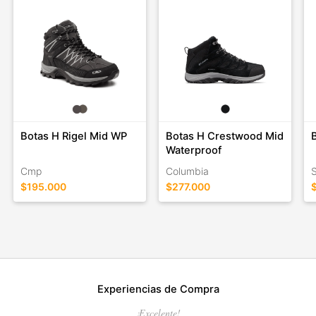
encaran todas las actividades al aire libre.
Botas H Rigel Mid WP
Botas H Crestwood Mid
Waterproof
Cmp
Columbia
S
$195.000
$277.000
Experiencias de Compra
¡Excelente!