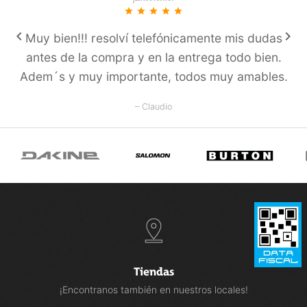
star
star
star
star
star
keyboard_arrow_left
keyboard_arrow_right
Muy bien!!! resolví­ telefónicamente mis dudas
antes de la compra y en la entrega todo bien.
Adem´s y muy importante, todos muy amables.
– Claudio
Tiendas
¡Encontranos también en nuestros locales!