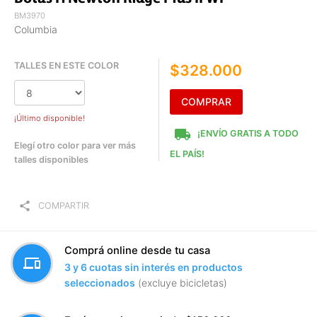
BM3970
Columbia
TALLES EN ESTE COLOR
$328.000
COMPRAR
¡Último disponible!
local_shipping
¡ENVÍO GRATIS A TODO
Elegí otro color para ver más
EL PAÍS!
talles disponibles
share
COMPARTIR
Comprá online desde tu casa
devices
3 y 6 cuotas sin interés en productos
seleccionados
(excluye bicicletas)