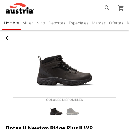
search
shopping_cart
Hombre
Mujer
Niño
Deportes
Especiales
Marcas
Ofertas
R
arrow_back
COLORES DISPONIBLES
Botas H Newton Ridge Plus II WP