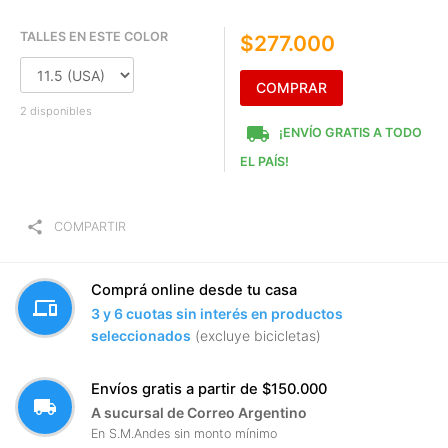
TALLES EN ESTE COLOR
$277.000
COMPRAR
2 disponibles
local_shipping
¡ENVÍO GRATIS A TODO
EL PAÍS!
share
COMPARTIR
Comprá online desde tu casa
devices
3 y 6 cuotas sin interés en productos
seleccionados
(excluye bicicletas)
Envíos gratis a partir de $150.000
local_shipping
A sucursal de Correo Argentino
En S.M.Andes sin monto mínimo