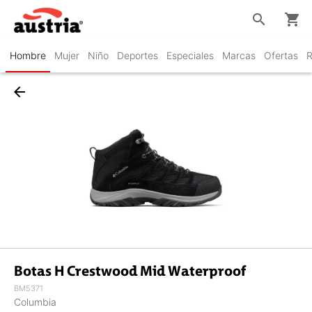
search
shopping_cart
Hombre
Mujer
Niño
Deportes
Especiales
Marcas
Ofertas
R
arrow_back
Botas H Crestwood Mid Waterproof
BM5371
Columbia