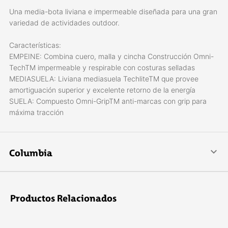
Una media-bota liviana e impermeable diseñada para una gran
variedad de actividades outdoor.
Características:
EMPEINE: Combina cuero, malla y cincha Construcción Omni-
TechTM impermeable y respirable con costuras selladas
MEDIASUELA: Liviana mediasuela TechliteTM que provee
amortiguación superior y excelente retorno de la energía
SUELA: Compuesto Omni-GripTM anti-marcas con grip para
máxima tracción
Columbia
La pasión nos lleva a hacer los mejores productos para el
mundo del outdoor y su gente, compartiendo entre todos el
mismo espíritu de aventura.
Productos Relacionados
Creemos que es esta pasión la que nos define como