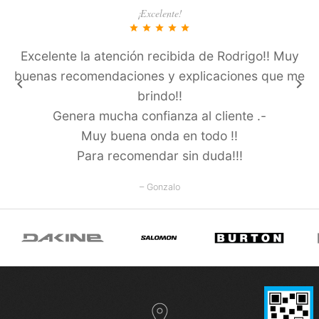
¡Excelente!
star
star
star
star
star
Excelente la atención recibida de Rodrigo!! Muy
buenas recomendaciones y explicaciones que me
keyboard_arrow_left
keyboard_arrow_right
brindo!!
Genera mucha confianza al cliente .-
Muy buena onda en todo !!
Para recomendar sin duda!!!
– Gonzalo