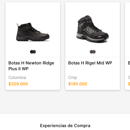
verdaderos pioneros. No es el lugar geográfico del planeta en
el que cada uno se mueve, sino el entusiasmo con el que
encaran todas las actividades al aire libre.
Botas H Newton Ridge
Botas H Rigel Mid WP
Plus II WP
Columbia
Cmp
S
$328.000
$195.000
Experiencias de Compra