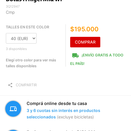
3Q12947
Cmp
TALLES EN ESTE COLOR
$195.000
COMPRAR
3 disponibles
local_shipping
¡ENVÍO GRATIS A TODO
Elegí otro color para ver más
EL PAÍS!
talles disponibles
share
COMPARTIR
Comprá online desde tu casa
devices
3 y 6 cuotas sin interés en productos
seleccionados
(excluye bicicletas)