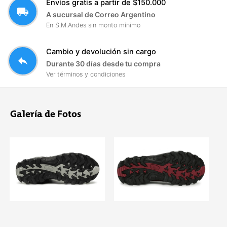
Envíos gratis a partir de $150.000
local_shipping
A sucursal de Correo Argentino
En S.M.Andes sin monto mínimo
Cambio y devolución sin cargo
reply
Durante 30 días desde tu compra
Ver términos y condiciones
Galería de Fotos