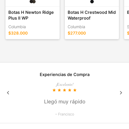
Botas H Newton Ridge
Botas H Crestwood Mid
Plus II WP
Waterproof
Columbia
Columbia
S
$328.000
$277.000
Experiencias de Compra
¡Excelente!
star
star
star
star
star
keyboard_arrow_left
keyboard_arrow_right
Llegó muy rápido
– Francisco