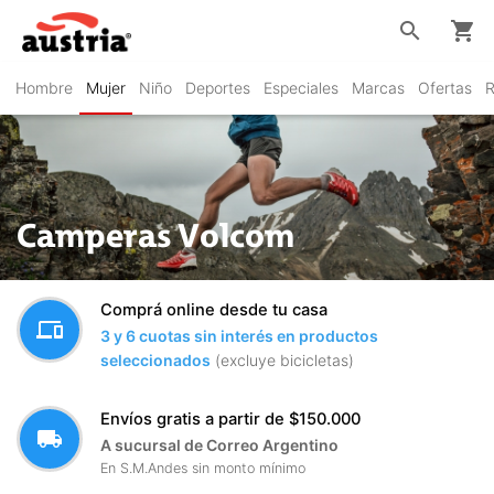
search
shopping_cart
Hombre
Mujer
Niño
Deportes
Especiales
Marcas
Ofertas
R
Camperas Volcom
Comprá online desde tu casa
devices
3 y 6 cuotas sin interés en productos
seleccionados
(excluye bicicletas)
Envíos gratis a partir de $150.000
local_shipping
A sucursal de Correo Argentino
En S.M.Andes sin monto mínimo