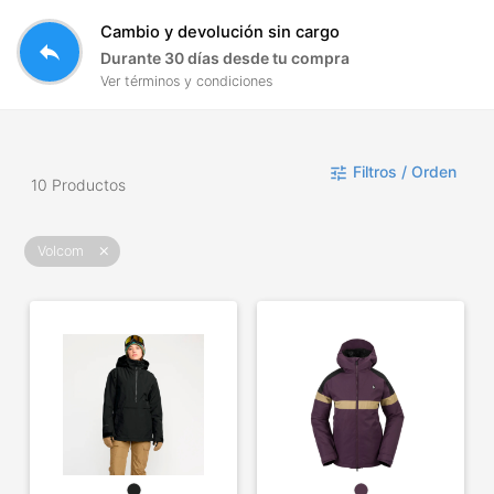
Cambio y devolución sin cargo
reply
Durante 30 días desde tu compra
Ver términos y condiciones
Filtros / Orden
tune
10 Productos
Volcom
close