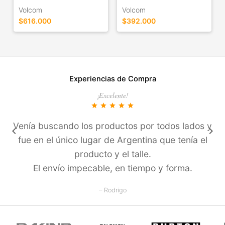
Volcom
Volcom
$616.000
$392.000
Experiencias de Compra
¡Excelente!
star
star
star
star
star
Venía buscando los productos por todos lados y
keyboard_arrow_left
keyboard_arrow_right
fue en el único lugar de Argentina que tení­a el
producto y el talle.
El enví­o impecable, en tiempo y forma.
– Rodrigo