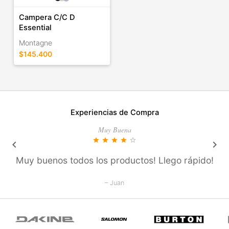
Campera C/C D
Essential
Montagne
$145.400
Experiencias de Compra
Muy Buena
star
star
star
star
star_outline
keyboard_arrow_left
keyboard_arrow_right
Muy buenos todos los productos! Llego rápido!
– Juan