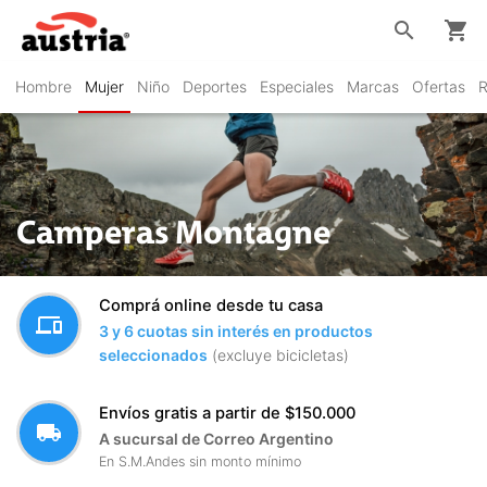
search
shopping_cart
Hombre
Mujer
Niño
Deportes
Especiales
Marcas
Ofertas
R
Camperas Montagne
Comprá online desde tu casa
devices
3 y 6 cuotas sin interés en productos
seleccionados
(excluye bicicletas)
Envíos gratis a partir de $150.000
local_shipping
A sucursal de Correo Argentino
En S.M.Andes sin monto mínimo