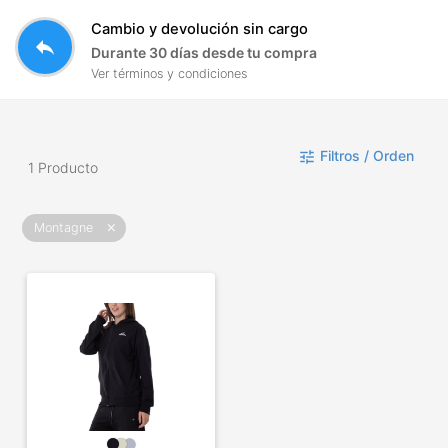
Cambio y devolución sin cargo
reply
Durante 30 días desde tu compra
Ver términos y condiciones
Filtros / Orden
tune
1 Producto
Montagne
close