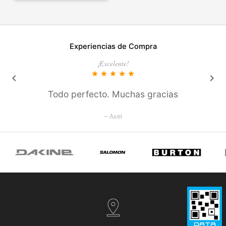
Experiencias de Compra
¡Excelente!
star
star
star
star
star
keyboard_arrow_left
keyboard_arrow_right
Todo perfecto. Muchas gracias
– Axel