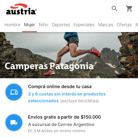
search
shopping_cart
Hombre
Mujer
Niño
Deportes
Especiales
Marcas
Ofertas
R
Camperas Patagonia
Comprá online desde tu casa
devices
3 y 6 cuotas sin interés en productos
seleccionados
(excluye bicicletas)
Envíos gratis a partir de $150.000
local_shipping
A sucursal de Correo Argentino
En S.M.Andes sin monto mínimo