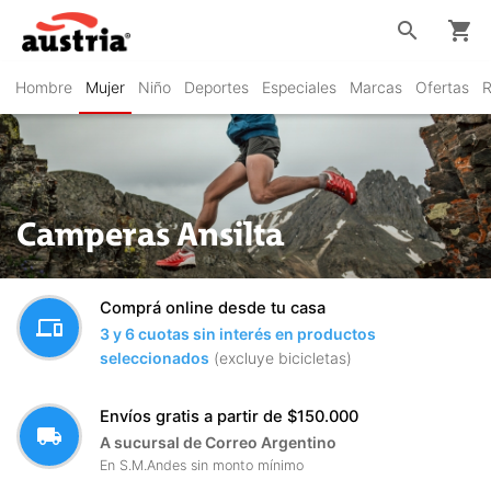
search
shopping_cart
Hombre
Mujer
Niño
Deportes
Especiales
Marcas
Ofertas
R
Camperas Ansilta
Comprá online desde tu casa
devices
3 y 6 cuotas sin interés en productos
seleccionados
(excluye bicicletas)
Envíos gratis a partir de $150.000
local_shipping
A sucursal de Correo Argentino
En S.M.Andes sin monto mínimo