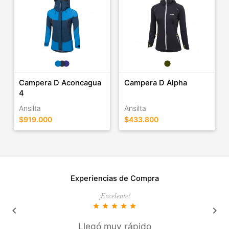
Campera D Aconcagua
Campera D Alpha
4
Ansilta
Ansilta
$919.000
$433.800
Experiencias de Compra
¡Excelente!
star
star
star
star
star
keyboard_arrow_left
keyboard_arrow_right
Llegó muy rápido