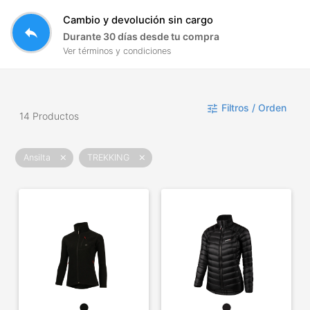
Cambio y devolución sin cargo
reply
Durante 30 días desde tu compra
Ver términos y condiciones
Filtros / Orden
tune
14 Productos
Ansilta
TREKKING
close
close