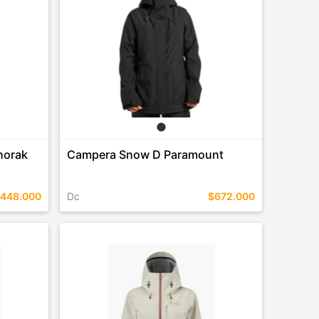
norak
Campera Snow D Paramount
448.000
Dc
$672.000
TALLES EN ESTE COLOR
COMPRAR