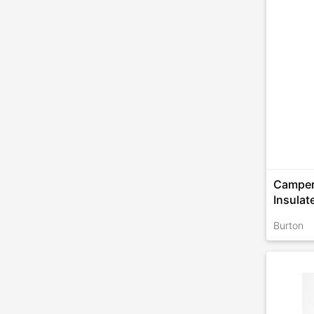
Camper
Insulat
Burton
TALLES 