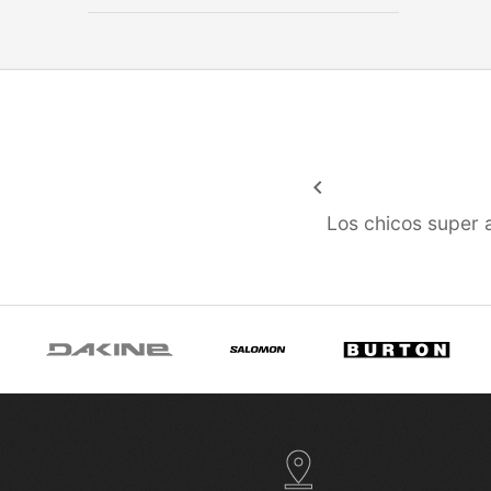
keyboard_arrow_left
Los chicos super 