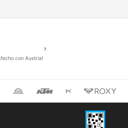
keyboard_arrow_right
fecho con Austria!