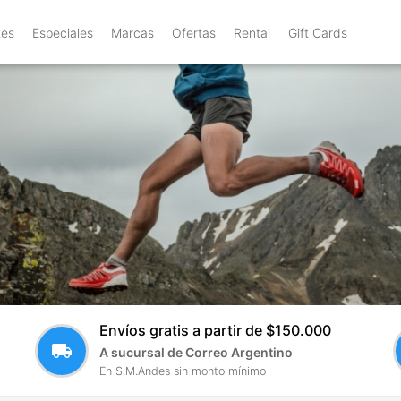
tes
Especiales
Marcas
Ofertas
Rental
Gift Cards
Envíos gratis a partir de $150.000
local_shipping
A sucursal de Correo Argentino
En S.M.Andes sin monto mínimo