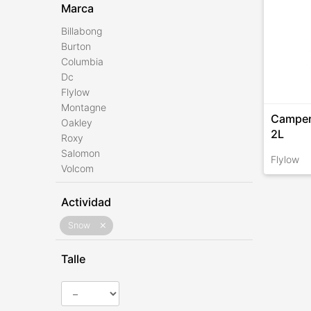
Marca
Billabong
Burton
Columbia
Dc
Flylow
Montagne
Camper
Oakley
2L
Roxy
Salomon
Flylow
Volcom
TALLES 
Actividad
Snow
close
Talle