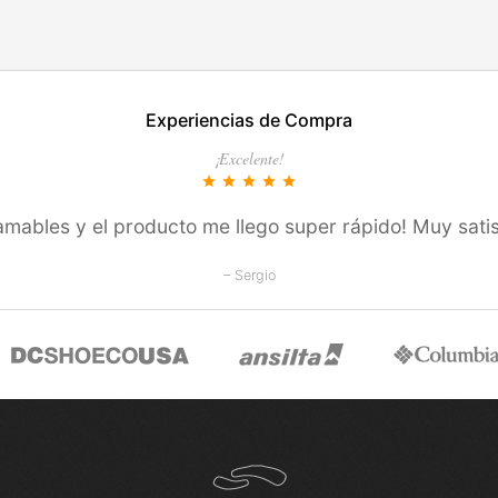
Experiencias de Compra
¡Excelente!
star
star
star
star
star
amables y el producto me llego super rápido! Muy satis
– Sergio