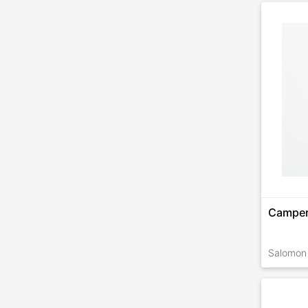
TALLES 
Camper
Salomon
TALLES 