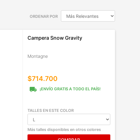
ORDENAR POR
Campera Snow Gravity
Montagne
$714.700
local_shipping
¡ENVÍO GRATIS A TODO EL PAÍS!
TALLES EN ESTE COLOR
Más talles disponibles en otros colores
COMPRAR