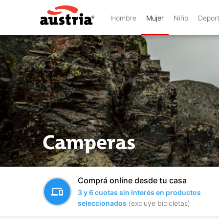
Hombre
Mujer
Niño
Depor
Camperas
Comprá online desde tu casa
devices
3 y 6 cuotas sin interés en productos
seleccionados
(excluye bicicletas)