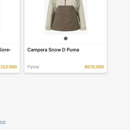
Gore-
Campera Snow D Puma
.123.000
Flylow
$570.000
TALLES EN ESTE COLOR
COMPRAR
TOS