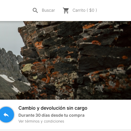
search
shopping_cart
Buscar
Carrito ( $
0
)
Cambio y devolución sin cargo
reply
Durante 30 días desde tu compra
Ver términos y condiciones