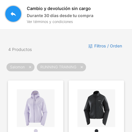
Cambio y devolución sin cargo
reply
Durante 30 días desde tu compra
Ver términos y condiciones
Filtros / Orden
tune
4 Productos
Salomon
RUNNING TRAINING
close
close