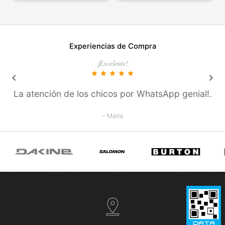
Experiencias de Compra
¡Excelente!
star
star
star
star
star
keyboard_arrow_left
keyboard_arrow_right
La atención de los chicos por WhatsApp genial!.
– Maria