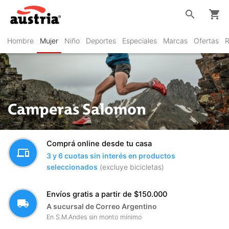
search
shopping_cart
Hombre
Mujer
Niño
Deportes
Especiales
Marcas
Ofertas
R
Camperas Salomon
Comprá online desde tu casa
devices
3 y 6 cuotas sin interés en productos
seleccionados
(excluye bicicletas)
Envíos gratis a partir de $150.000
local_shipping
A sucursal de Correo Argentino
En S.M.Andes sin monto mínimo