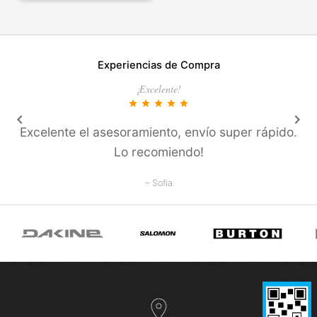
Experiencias de Compra
¡Excelente!
star
star
star
star
star
keyboard_arrow_left
keyboard_arrow_right
Excelente el asesoramiento, enví­o super rápido.
Lo recomiendo!
– Sofia