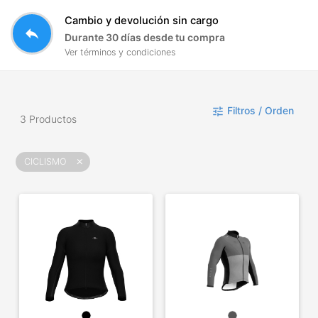
Cambio y devolución sin cargo
reply
Durante 30 días desde tu compra
Ver términos y condiciones
Filtros / Orden
tune
3 Productos
CICLISMO
close