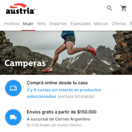
search
shopping_cart
Hombre
Mujer
Niño
Deportes
Especiales
Marcas
Ofertas
R
Camperas
Comprá online desde tu casa
devices
3 y 6 cuotas sin interés en productos
seleccionados
(excluye bicicletas)
Envíos gratis a partir de $150.000
local_shipping
A sucursal de Correo Argentino
En S.M.Andes sin monto mínimo