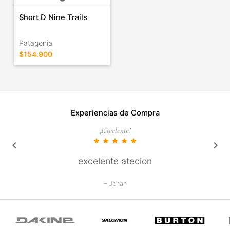
Short D Nine Trails
Patagonia
$154.900
Experiencias de Compra
¡Excelente!
star
star
star
star
star
keyboard_arrow_left
keyboard_arrow_right
excelente atecion
– Johan