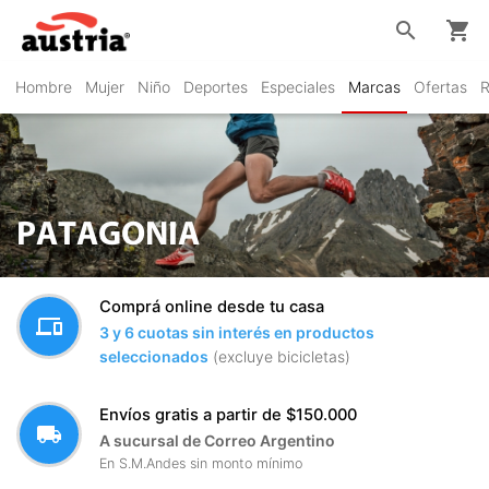
search
shopping_cart
Hombre
Mujer
Niño
Deportes
Especiales
Marcas
Ofertas
R
PATAGONIA
Comprá online desde tu casa
devices
3 y 6 cuotas sin interés en productos
seleccionados
(excluye bicicletas)
Envíos gratis a partir de $150.000
local_shipping
A sucursal de Correo Argentino
En S.M.Andes sin monto mínimo